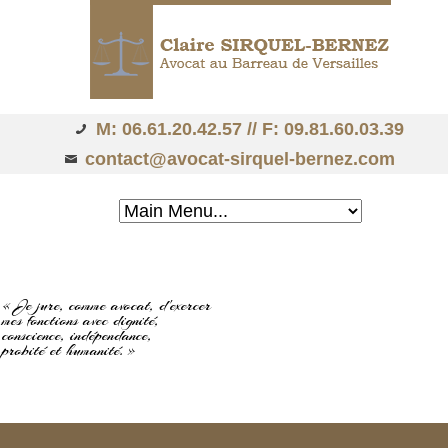
M: 06.61.20.42.57 // F: 09.81.60.03.39
contact@avocat-sirquel-bernez.com
« Je jure, comme avocat, d'exercer
mes fonctions avec dignité,
conscience, indépendance,
probité et humanité. »