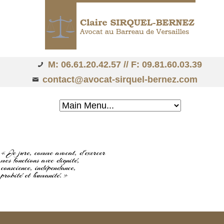
M: 06.61.20.42.57 // F: 09.81.60.03.39
contact@avocat-sirquel-bernez.com
« Je jure, comme avocat, d'exercer
mes fonctions avec dignité,
conscience, indépendance,
probité et humanité. »